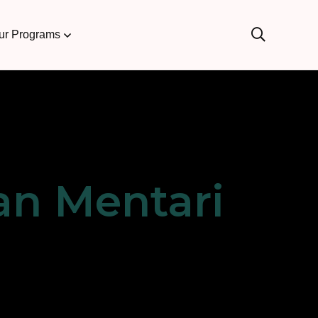
ur Programs
an Mentari