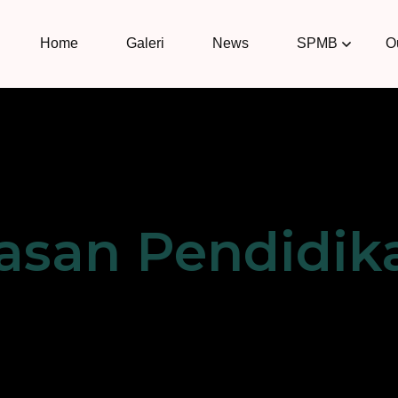
Home
Galeri
News
SPMB
O
asan Pendidik