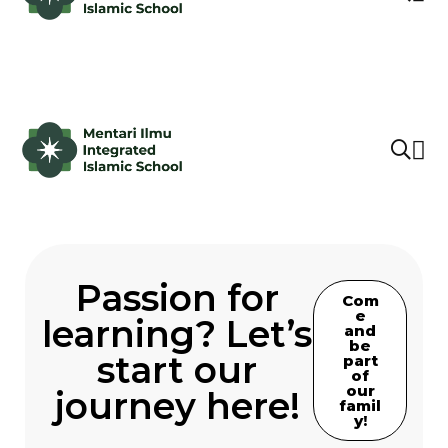
Passion for
Com
e
learning? Let’s
and
be
start our
part
of
our
journey here!
famil
y!